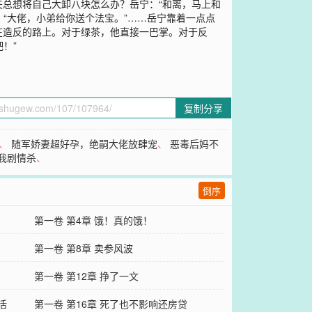
总想将自己大卸八块怎么办？岳宁：“和离，马上和
。“大佬，小弟给你送个法宝。”……岳宁靠着一点点
在造反的路上。对于绿茶，他直接一巴掌。对于反
！”
复制分享
、
随军娇妻超好孕，绝嗣大佬放肆宠
、
恶毒后妈不
我剧情杀
、
倒序
第一卷 第4章 饿！真的饿！
第一卷 第8章 卖参风波
第一卷 第12章 挣了一文
活
第一卷 第16章 死了也不影响还房贷