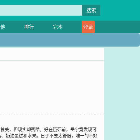
搜索
其他
排行
完本
登录
虽貌美，但现实却残酷。好在饿死前，岳宁竟发现可
酒、奶油蛋糕和水果。日子不要太舒服，唯一的不好