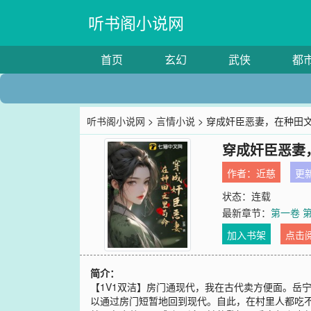
听书阁小说网
首页
玄幻
武侠
都
听书阁小说网
>
言情小说
> 穿成奸臣恶妻，在种田
穿成奸臣恶妻
作者：
近慈
更新
状态：连载
最新章节：
第一卷 
加入书架
点击
简介：
【1V1双洁】房门通现代，我在古代卖方便面。岳
以通过房门短暂地回到现代。自此，在村里人都吃