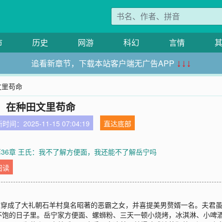
市
历史
网游
科幻
言情
追看新章节，下载本站客户端无广告APP
↓↓↓
文里苟命
，在种田文里苟命
时间：2025-11-15 07:04:19
直达底部
第36章 王氏：我不了解方便面，我还能不了解岳宁吗
阅读
宁穿成了大礼朝石羊村臭名昭著的恶霸之女，并喜提美男赘婿一名。夫君
不饱的日子里。岳宁家方便面、螺蛳粉、三天一顿小烧烤，冰淇淋、小啤