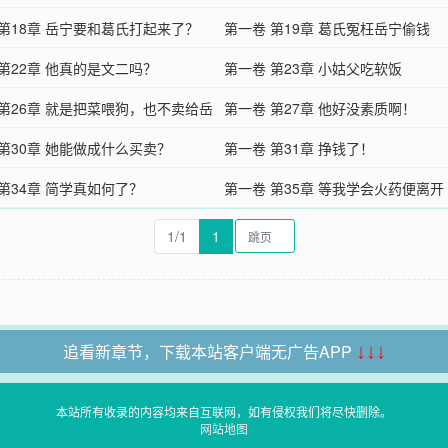
 第18章 岳宁要和葛氏打起来了？
第一卷 第19章 葛氏冤枉岳宁偷钱
第22章 他真的是文二吗？
第一卷 第23章 小姑父吃软饭
 第26章 就是把菜喂狗，也不卖给岳
第一卷 第27章 他好没素质啊！
 第30章 她能做成什么买卖？
第一卷 第31章 挣钱了！
第34章 简学真如何了？
第一卷 第35章 等我学会火药便离开
1/1
1
追看新章节，下载本站客户端无广告APP
↓↓↓
本站所有收录的内容均来自互联网，如有侵权我们将尽快删除。
网站地图