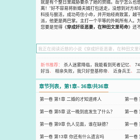
就是有个整日里威胁要杀了她的赘婿。岳宁怎么也
离！”好不容易将新婚夫婿打包送走，没想到对方却
科技与狠活，成功苟住小命，并开始经商致富，越
派，他更是两巴掌。主打一个平等的外耗所有人。为
您要是觉得《
穿成奸臣恶妻，在种田文里苟命
》还
新书推荐：
杀人迷雾降临，我能看到死者记忆
、
7
好当
、
相亲失败，我只好登基称帝
、
近身兵王
、
章节列表，第1章~ 36章/共36章
第一卷 第1章 二婚的才知道疼人
第一卷
第一卷 第5章 这一晚到底发生了什么？
的嫂子
第一卷 
第一卷 第9章 仇人见面，谁在缺德？
第一卷
第一卷 第13章 你还有什么遗言吗
第一卷 