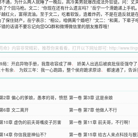
想不通，为什么两人就睡了一晚后，高冷美男就爆改成法外狂徒。问：丈夫
杀了个回马枪。文二：“你现在还有什么遗言吗？”岳宁一个滑跪递上手机
干越红火，富得流油。至于文二，吃着软饭，造着炸药，不是在造反就是
了保住财产，岳宁表示：“相公，咱俩离个婚吧？”文二：“和离，下辈子吧
不错的话请不要忘记向您QQ群和微博微信里的朋友推荐哦！
49局：开启异物手册，我靠收容成了神
、
娇美人出逃后被疯批佞臣强夺了
三十有余
、
为奴三年：我一心跑路，整个侯府跪求原谅
、
都速通了，告诉
 第2章 偏心的爹娘，愚孝的哥，愤怒
第一卷 第3章 这是亲娘
第6章 文二离开
第一卷 第7章 他做人不行
 第10章 虚伪的前夫哥嘴皮子厉害
第一卷 第11章 前夫哥，不行啊！
第14章 你信我是神仙不？
第一卷 第15章 给古人来点科技与狠