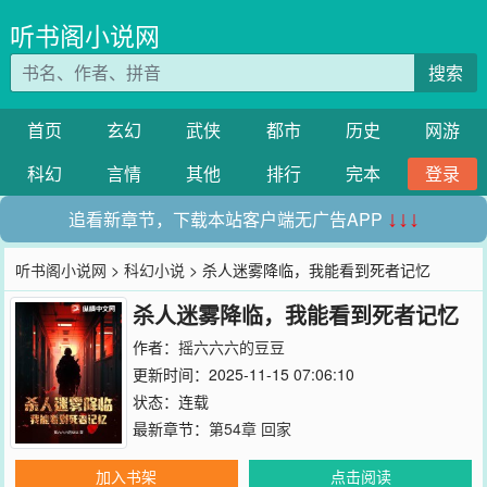
听书阁小说网
搜索
首页
玄幻
武侠
都市
历史
网游
科幻
言情
其他
排行
完本
登录
追看新章节，下载本站客户端无广告APP
↓↓↓
听书阁小说网
>
科幻小说
> 杀人迷雾降临，我能看到死者记忆
杀人迷雾降临，我能看到死者记忆
作者：
摇六六六的豆豆
更新时间：2025-11-15 07:06:10
状态：连载
最新章节：
第54章 回家
加入书架
点击阅读