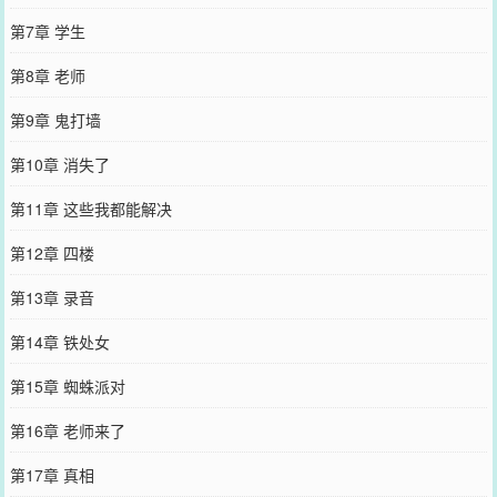
第7章 学生
第8章 老师
第9章 鬼打墙
第10章 消失了
第11章 这些我都能解决
第12章 四楼
第13章 录音
第14章 铁处女
第15章 蜘蛛派对
第16章 老师来了
第17章 真相