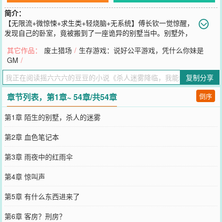
简介：
【无限流+微惊悚+求生类+轻烧脑+无系统】傅长钦一觉惊醒，
发现自己的卧室，竟被搬到了一座诡异的别墅当中。别墅外，
是一个个被厉鬼所占领的迷雾世界：犹如刑场一般的情趣酒店追求长
其它作品：
废土猎场
/
生存游戏：说好公平游戏，凭什么你妹是
生的祥宁小山村一场由厉鬼组织的杀人游戏献祭活人的规则怪谈医院
GM
/
一场永远完结不了的古代婚礼尸体怎么都拼凑不齐的连环杀人案......
昏暗的床底，【喂，傅长钦，你刚刚怎么连你的队友都杀？】【我刚
复制分享
看到她，披上了人皮......嘘！她又进来了......】一道阴森的声音在二人
身侧骤然出现，【嘻嘻嘻！你们怎么知道我来了！】
章节列表，第1章~ 54章/共54章
倒序
您要是觉得《
杀人迷雾降临，我能看到死者记忆
》还不错的话请不要
忘记向您QQ群和微博微信里的朋友推荐哦！
第1章 陌生的别墅，杀人的迷雾
第2章 血色笔记本
第3章 雨夜中的红雨伞
第4章 惊叫声
第5章 有什么东西进来了
第6章 客房？刑房？