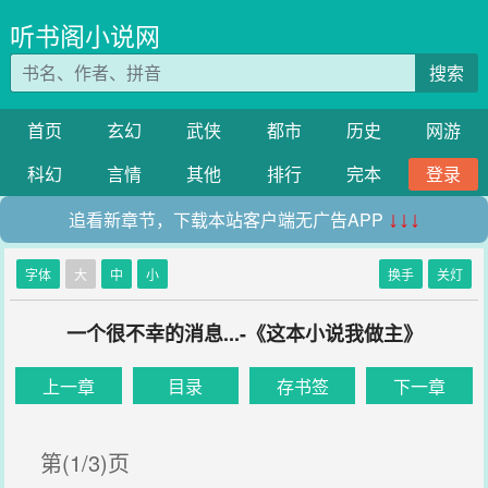
听书阁小说网
搜索
首页
玄幻
武侠
都市
历史
网游
科幻
言情
其他
排行
完本
登录
追看新章节，下载本站客户端无广告APP
↓↓↓
字体
大
中
小
换手
关灯
一个很不幸的消息...-《这本小说我做主》
上一章
目录
存书签
下一章
第(1/3)页