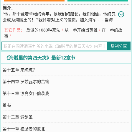
简介：
“他，那个戴着草帽的青年，是我们的船长，我们相信，他终究
会成为海贼王的！”“我怀着对正义的憧憬，加入海军……当海
军不足以承载我心中的正义时，我将离开海军，自创新军！”“只要敢
其它作品：
反派的1080种死法
/
从一拳开始当英雄
/
在一拳的故
亮血条，哪怕海上四皇，也杀给你看！”“这个世界需要光明，这个世
事
/
界不需要高高在上的天龙人！”……ps：第一次开海贼，如有不对之
处，请温柔指出多多包涵。ps：重生主角
复制分享
您要是觉得《
海贼里的第四天灾
》还不错的话请不要忘记向您QQ群和
微博微信里的朋友推荐哦！
《海贼里的第四天灾》最新12章节
第十五章 来练练？
第十四章 罗兹瓦尔的苦恼
第十三章 漂亮女仆偷袭我
推书
第十二章 遇剑圣
第十一章 猎肠者的败北