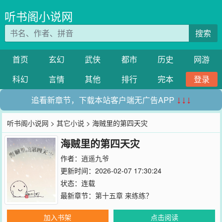
听书阁小说网
搜索
首页
玄幻
武侠
都市
历史
网游
科幻
言情
其他
排行
完本
登录
追看新章节，下载本站客户端无广告APP
↓↓↓
听书阁小说网
>
其它小说
> 海贼里的第四天灾
海贼里的第四天灾
作者：
逍遥九爷
更新时间：2026-02-07 17:30:24
状态：连载
最新章节：
第十五章 来练练？
加入书架
点击阅读