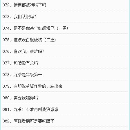
072、情商都被狗啃了吗
073、我们认识吗？
074、是不是你某个红颜知己（一更）
075、这波表白很硬核（二更）
076、喜欢我，很难吗？
077、和暗殿有关吗
078、九爷是年级第一
079、有胆说劳资作弊的，站出来
080、需要我喂你吗
081、九爷：不准再叫我狼崽崽
082、阿谦看到可是要吃醋了