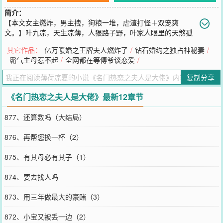
简介：
【本文女主燃炸，男主拽，狗粮一堆，虐渣打怪＋双宠爽
文。】叶九凉，天生凉薄，人狠路子野，叶家人眼里的天煞孤
星，吃瓜群众口中的“九爷”。都说，嚣张不过叶九凉，她排第二无人
其它作品：
亿万暖婚之王牌夫人燃炸了
/
钻石婚约之独占神秘妻
/
第一。气人的是，在厉陌寒眼中，她是他的小混蛋，是他厉陌寒要宠
霸气主母惹不起
/
全网都在等傅爷谈恋爱
/
上天的心尖宝。京城盛传，厉家太子爷，一记眼神都能将人挫骨扬
灰。可就是这么矜贵高冷的主，竟然被叶九凉调戏了，而且貌似
复制分享
还……脸红了。＊＊相识，她被一群狼狗包围，却气定神闲地坐在沙
发上和他的属下们“聊人生。”相知，她觉得厉陌寒是全世界最帅最酷
《名门热恋之夫人是大佬》最新12章节
最炸的男人，是她叶九凉唯一想撩的男人。相爱，她叶九凉要做整个
京都最嚣张的崽，谁敢算计她家厉陌寒，就得做好她开挖掘机去刨他
877、还算数吗（大结局）
家祖坟的准备。狗粮篇：某心机女哔哔说：“叶九凉，你不就是冲着厉
陌寒的钱……”话还没说完，一根七彩棒棒糖砸向她的脑袋。“肤浅。”
876、再帮您换一杯（2）
叶九凉双手抄着裤兜，眉眼满是蔑意，“一点都不懂得欣赏我家厉陌寒
的盛世美颜。”她分明就是冲着他的盛世美颜去的。
875、有其母必有其子（1）
您要是觉得《
名门热恋之夫人是大佬
》还不错的话请不要忘记向您QQ
群和微博微信里的朋友推荐哦！
874、要去找人吗
873、用三年做最大的豪赌（3）
872、小宝又被丢一边（2）