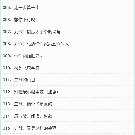
005、走一步算十步
006、想你不行吗
007、九爷：撬厉太子爷的墙角
008、九爷：暗恋你们家厉五爷的人
009、你们两谁胜算高
010、初到北森学府
011、二爷的忌日
012、别怪我心狠手辣（加更）
013、五爷：他说的是真的
014、厉五爷：闭嘴，道歉
015、五爷：又是这样的笑容