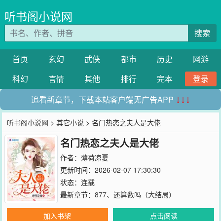
听书阁小说网
搜索
首页
玄幻
武侠
都市
历史
网游
科幻
言情
其他
排行
完本
登录
追看新章节，下载本站客户端无广告APP
↓↓↓
听书阁小说网
>
其它小说
> 名门热恋之夫人是大佬
名门热恋之夫人是大佬
作者：
薄荷凉夏
更新时间：2026-02-07 17:30:30
状态：连载
最新章节：
877、还算数吗（大结局）
加入书架
点击阅读