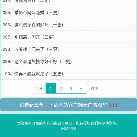
094、情商为负数（二更）
095、季影帝疑似隐婚（三更）
096、这么佛系真的好吗（一更）
097、别挡路，闪开（二更）
098、五爷找上门来了（三更）
099、这个泰迪熊换你好不好（四更）
100、你再不醒我就走了（五更）
1/9
1
2
3
»
追看新章节，下载本站客户端无广告APP
↓↓↓
本站所有收录的内容均来自互联网，如有侵权我们将尽快删除。
网站地图