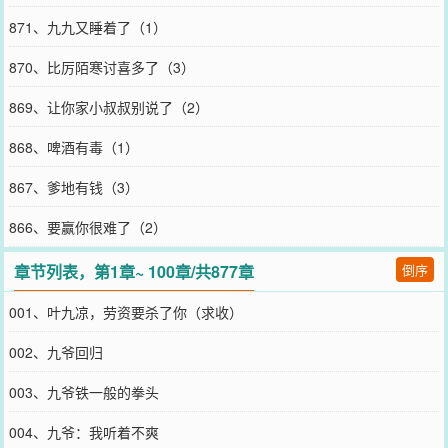
871、九九又睡着了（1）
870、比厉陌寒讨喜多了（3）
869、让你家小叔叔别说了（2）
868、啤酒有毒（1）
867、爹地有钱（3）
866、要赢你很难了（2）
章节列表，第1章~ 100章/共877章
倒序
001、叶九凉，劳资要杀了你（求收）
002、九爷回归
003、九爷铁一般的拳头
004、九爷：我听着不爽