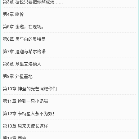
第3章 据说只要把你熬成汤……
第4章 幽怜
第5章 谢邀，在现场。
第6章 黑与白的奥特曼
第7章 迪迦与希尔格诺
第8章 基里艾洛德人
第9章 外星基地
第10章 神圣的光芒照耀你们
第11章 捡到一只小奶猫
第12章 卡特星人永不为奴！
第13章 原来天使长这样
第14章 西拉