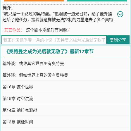
简介：
“我只是一个路过的奥特曼。”追羽被一道光召唤，给了他外挂
还给了他任务，接着就这样被无法控制的力量送去了各个奥特
曼的世界里伸张正义。身为一个新晋奥特曼，他开始了坑前辈的旅
其它作品：
这个剧本杀绝对有问题
/
途。“据说……你只要熬成汤就能变成光了。”大古：“？？？”……主角
无敌！别问数据，问就是无敌！只有会不会运用的问题，没有循序升
复制分享
级的问题。目前已经准备好四个世界的文案了，会继续增加。迪迦
（铺垫）→奈克瑟斯→欧布（过度）→盖亚→奈克瑟斯（剧情暴走）
《奥特曼之成为光后就无敌了》最新12章节
→XXX轻松向，已有完结文，不会太监！书友群：1046895992
您要是觉得《
奥特曼之成为光后就无敌了
》还不错的话请不要忘记向
篇外谈：或许其它世界里有奥特曼
您QQ群和微博微信里的朋友推荐哦！
篇外谈：假如世界上真的没有奥特曼
第16章 这个世界
第15章 时空洪流
第14章 纳拉克混战
第13章 拖延时间