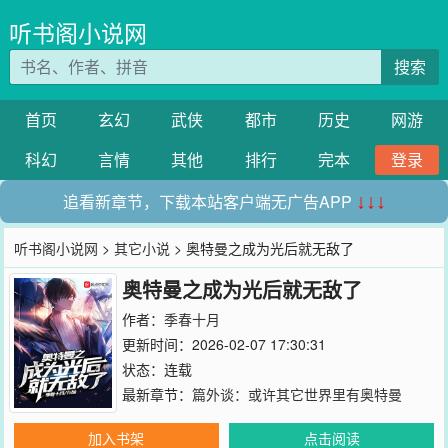
听书阁小说网
搜索
首页
玄幻
武侠
都市
历史
网游
科幻
言情
其他
排行
完本
登录
追看新章节，下载本站客户端无广告APP
↓↓↓
听书阁小说网
>
其它小说
> 奥特曼之成为光后就无敌了
奥特曼之成为光后就无敌了
作者：
季春十月
更新时间：2026-02-07 17:30:31
状态：连载
最新章节：
篇外谈：或许其它世界里有奥特曼
加入书架
点击阅读