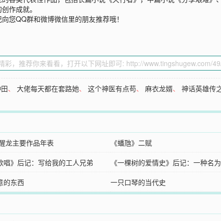
的创作成就。
记向您QQ群和微博微信里的朋友推荐哦！
种田
、
大佬每天都在套路她
、
这个神医有点苟
、
麻衣龙婿
、
神话英雄传
刘醒龙主要作品年表
《蟠虺》二赋
歌唱》后记：写给我的工人兄弟
《一棵树的爱情史》后记：一种名为
意的东西
非
一只口琴的当代史