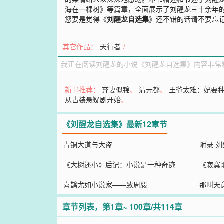
海在一棵树》等篇章，全面展示了刘醒龙三十余年
您要是觉得《
刘醒龙自选集
》还不错的话请不要忘
其它作品：
天行者
/
新书推荐：
弃妻似锦
、
清元都
、
王爷太难：妃要
从古装悬疑剧开始
、
《刘醒龙自选集》最新12章节
青铜大道与大盗
附录 
《大树还小》后记：小说是一种奇迹
《寂寞
喜鹊尤如小说家——致周毅
那叫天
章节列表，第1章~ 100章/共114章