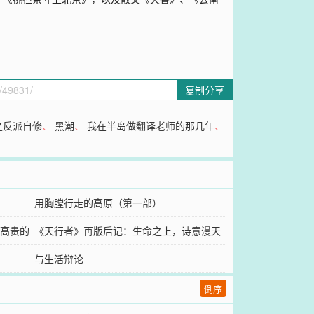
复制分享
之反派自修
、
黑潮
、
我在半岛做翻译老师的那几年
、
用胸膛行走的高原（第一部）
高贵的
《天行者》再版后记：生命之上，诗意漫天
与生活辩论
倒序