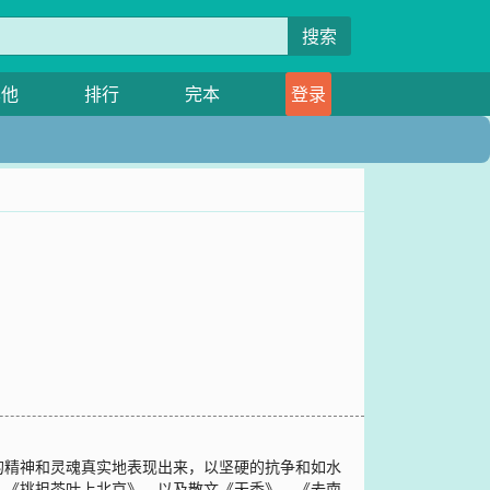
搜索
其他
排行
完本
登录
的精神和灵魂真实地表现出来，以坚硬的抗争和如水
、《挑担茶叶上北京》，以及散文《天香》、《去南