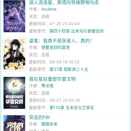
误入流浪星，黑塔向导被野哨勾走
作者：
Azulene
状态：连载
更新时间：07-29 23:20:44
最新章节：
第四十四章 出来勾引是要还的
盗笔：我真不是张家人，真的！
作者：
想要发财的富贵
状态：连载
更新时间：08-06 19:10:52
最新章节：
第37章 观影体三十五
我在星际重塑华夏文明
作者：
寒冰曳
状态：连载
更新时间：08-07 23:00:30
最新章节：
第115章 玉米花与艾草花
突击的FBI
作者：
狸猫末末