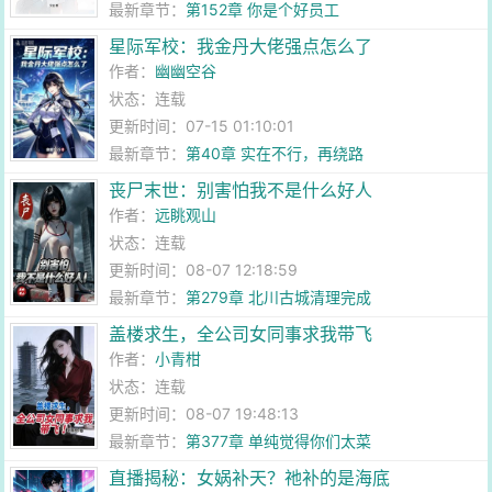
最新章节：
第152章 你是个好员工
星际军校：我金丹大佬强点怎么了
作者：
幽幽空谷
状态：连载
更新时间：07-15 01:10:01
最新章节：
第40章 实在不行，再绕路
丧尸末世：别害怕我不是什么好人
作者：
远眺观山
状态：连载
更新时间：08-07 12:18:59
最新章节：
第279章 北川古城清理完成
盖楼求生，全公司女同事求我带飞
作者：
小青柑
状态：连载
更新时间：08-07 19:48:13
最新章节：
第377章 单纯觉得你们太菜
直播揭秘：女娲补天？祂补的是海底