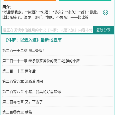
简介：
“以后跟我走。”“包酒？”“包酒！”“多久？”“永久！”“好！”见此，
比比东笑了。酒尽，剑折，命绝，不负东！——比比铭
您要是觉得《
斗罗：以酒入道
》还不错的话请不要忘记向您QQ群和微
博微信里的朋友推荐哦！
复制分享
《斗罗：以酒入道》最新12章节
第二百一十二章 嗯...备战！
第二百一十一章 继承修罗神位的唐三\吃胖的小舞
第二百一十章 两年后
第二百零九章 流逝着时间
第二百零八章 小铭，我真的好喜欢你
第二百零七章 又，下雪了
第二百零六章 献祭