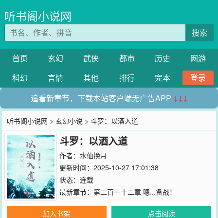
听书阁小说网
搜索
首页
玄幻
武侠
都市
历史
网游
科幻
言情
其他
排行
完本
登录
追看新章节，下载本站客户端无广告APP
↓↓↓
听书阁小说网
>
玄幻小说
> 斗罗：以酒入道
斗罗：以酒入道
作者：
水仙挽月
更新时间：2025-10-27 17:01:38
状态：连载
最新章节：
第二百一十二章 嗯...备战！
加入书架
点击阅读