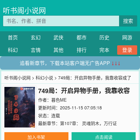
听书阁小说网
搜索
首页
玄幻
武侠
都市
历史
网游
科幻
言情
其他
排行
完本
登录
追看新章节，下载本站客户端无广告APP
↓↓↓
听书阁小说网
>
科幻小说
> 749局：开启异物手册，我靠收容成了
749局：开启异物手册，我靠收容
神
成了神
作者：
暮色ME
更新时间：2025-11-15 07:05:18
状态：连载
最新章节：
第107章： 灵魂阴木，万行证
加入书架
点击阅读