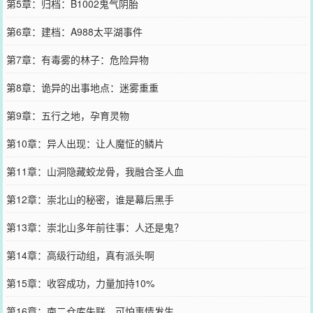
第5章：归档：B1002鬼气阴胎
第6章：建档：A988太平湖事件
第7章：有毒雾的林子：危险异物
第8章：诡异的出事地点：迷雾重重
第9章：五行之地，孕育灵物
第10章：异人出现：让人魔怔的鳞片
第11章：山洞隐藏蛟龙骨，我融合圣人血
第12章：崇北山的秘密，谁是幕后黑手
第13章：崇北山多年前往事：人还是鬼？
第14章：高级行动组，真有派头啊
第15章：收容成功，力量加持10%
第16章：南二仓库失联，可怕事情发生