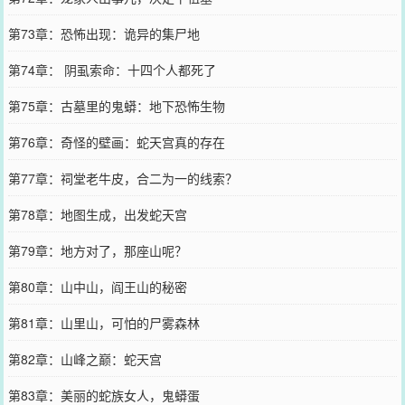
第73章：恐怖出现：诡异的集尸地
第74章： 阴虱索命：十四个人都死了
第75章：古墓里的鬼蟒：地下恐怖生物
第76章：奇怪的壁画：蛇天宫真的存在
第77章：祠堂老牛皮，合二为一的线索？
第78章：地图生成，出发蛇天宫
第79章：地方对了，那座山呢？
第80章：山中山，阎王山的秘密
第81章：山里山，可怕的尸雾森林
第82章：山峰之巅：蛇天宫
第83章：美丽的蛇族女人，鬼蟒蛋