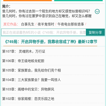
简介：
曾几何时，你有过去到一个陌生的地方却又感觉似曾相识吗？
曾几何时，你有过在噩梦中意识到自己在睡觉，却又怎么都醒
不了吗？曾几何时，你有过晚上起夜却不开灯，看到镜子里的自己好
其它作品：
白事先生
/
夜半鬼怪时
/
午夜电台那些诡事
/
像是另外一个人吗？我是749局的一员，接下来我给大家讲讲关于749
那些神秘档案的事儿。
复制分享
您要是觉得《
749局：开启异物手册，我靠收容成了神
》还不错的话
请不要忘记向您QQ群和微博微信里的朋友推荐哦！
《749局：开启异物手册，我靠收容成了神》最新12章节
第107章： 灵魂阴木，万行证
第106章：帝王级地蛟龙蛇胆
第105章：家族聚会，我先给你们亮个相
第104章：三大家族聚会？我要一鸣惊人
第103章：阁楼中的宝贝：异物屏风
第102章：徐家阁楼：怨灵乐园之地