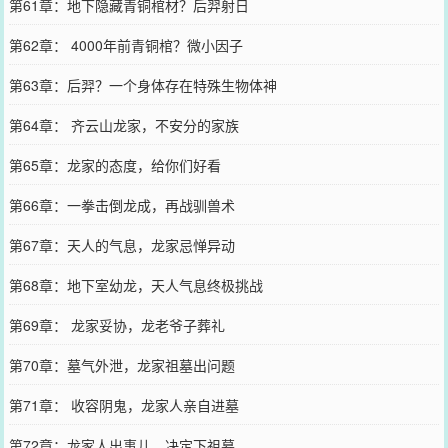
第61章：地下隐藏青铜棺材？后羿射日
第62章： 4000年前青铜棺？微小因子
第63章：后羿？一个身体存在特殊生物体神
第64章： 齐云山龙家，不安分的家族
第65章：龙家的态度，给你们好看
第66章：一拳击倒龙成，再战驯兽术
第67章：天人的气息，龙家忌惮异动
第68章：地下室幼龙，天人气息终极挑战
第69章： 龙家妥协，龙老爷子葬礼
第70章：墓气外泄，龙家祖墓出问题
第71章： 收容阴鬼，龙家人亲自进墓
第72章：龙家人出事儿，决定下祖墓